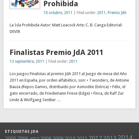
Prohibida
10 octubre, 2011
| Filed under:
2011
,
Premio JdA
La Isla Prohibida Autor: Matt Leacock Arte: C. B. Canga Editorial:
DEVIR
Finalistas Premio JdA 2011
13 septiembre, 2011
| Filed under:
2011
Los juegos Finalistas al premio JdA 2011 al Juego de mesa del Año
2011 en España, por orden alfabético, son: • 7 wonders, de Antoine
Bauza (Repos Games, distribuido por Asmodée Ibérica) • Félix, el
gato encerrado, de Friedemann Friese (Edge) • Finca, de Ralf Zur
Linde & Wolfgang Sentker …
ETIQUETAS JDA
2014
2012
2013
2005
2006
2008
2009
2010
2011
2007